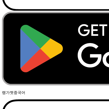
랭가젯
중국어