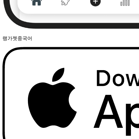
랭가젯
중국어